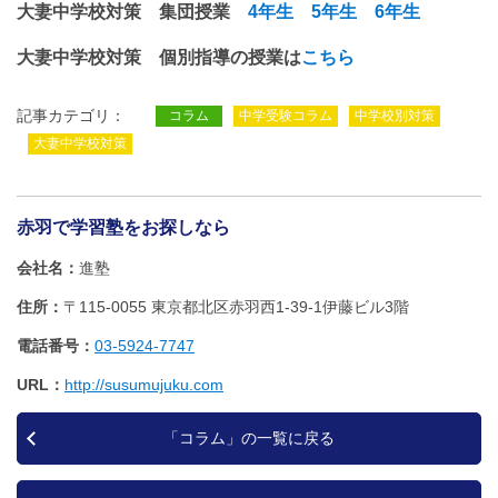
大妻中学校対策 集団授業
4年生
5年生
6年生
大妻中学校対策 個別指導の授業は
こちら
記事カテゴリ：
コラム
中学受験コラム
中学校別対策
大妻中学校対策
赤羽で学習塾をお探しなら
会社名
進塾
住所
〒115-0055 東京都北区赤羽西1‐39‐1伊藤ビル3階
電話番号
03-5924-7747
URL
http://susumujuku.com
「コラム」の一覧に戻る