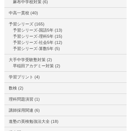
麻布中学校対策
(6)
中高一貫校
(40)
予習シリーズ
(165)
予習シリーズ-国語5年
(13)
予習シリーズ-理科5年
(15)
予習シリーズ-社会5年
(12)
予習シリーズ-算数5年
(5)
大手中学受験塾対策
(2)
早稲田アカデミー対策
(2)
学習プリント
(4)
数検
(2)
理科問題演習
(1)
講師採用関連
(6)
進塾の英検勉強法大全
(18)