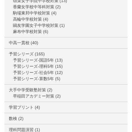
頌栄女子学院中学校対策
(13)
香蘭女学校中等科対策
(2)
駒場東邦中学校対策
(4)
高輪中学校対策
(4)
鷗友学園女子中学校対策
(1)
麻布中学校対策
(6)
中高一貫校
(40)
予習シリーズ
(165)
予習シリーズ-国語5年
(13)
予習シリーズ-理科5年
(15)
予習シリーズ-社会5年
(12)
予習シリーズ-算数5年
(5)
大手中学受験塾対策
(2)
早稲田アカデミー対策
(2)
学習プリント
(4)
数検
(2)
理科問題演習
(1)