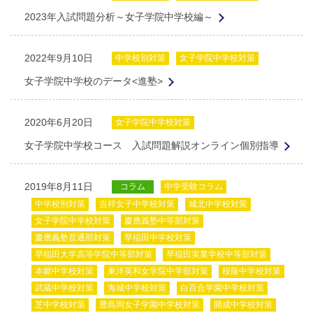
2023年入試問題分析～女子学院中学校編～
2022年9月10日
中学校別対策
女子学院中学校対策
女子学院中学校のデータ<進塾>
2020年6月20日
女子学院中学校対策
女子学院中学校コース 入試問題解説オンライン個別指導
2019年8月11日
コラム
中学受験コラム
中学校別対策
吉祥女子中学校対策
城北中学校対策
女子学院中学校対策
慶應義塾中等部対策
慶應義塾普通部対策
早稲田中学校対策
早稲田大学高等学院中等部対策
早稲田実業学校中等部対策
本郷中学校対策
東洋英和女学院中学部対策
桜蔭中学校対策
武蔵中学校対策
海城中学校対策
白百合学園中学校対策
芝中学校対策
豊島岡女子学園中学校対策
開成中学校対策