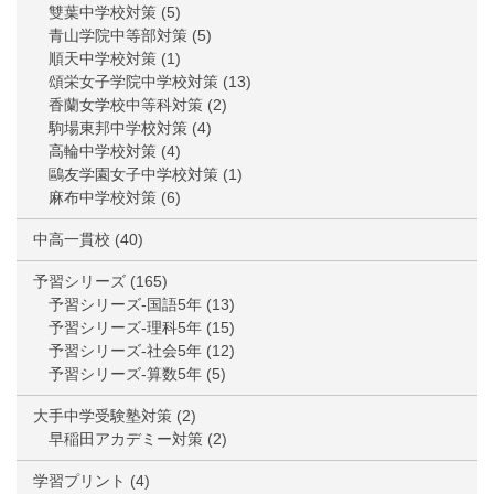
雙葉中学校対策
(5)
青山学院中等部対策
(5)
順天中学校対策
(1)
頌栄女子学院中学校対策
(13)
香蘭女学校中等科対策
(2)
駒場東邦中学校対策
(4)
高輪中学校対策
(4)
鷗友学園女子中学校対策
(1)
麻布中学校対策
(6)
中高一貫校
(40)
予習シリーズ
(165)
予習シリーズ-国語5年
(13)
予習シリーズ-理科5年
(15)
予習シリーズ-社会5年
(12)
予習シリーズ-算数5年
(5)
大手中学受験塾対策
(2)
早稲田アカデミー対策
(2)
学習プリント
(4)