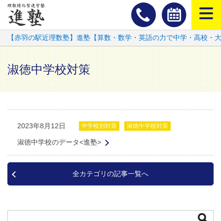
スマートフ
【赤羽の駅近理数塾】進塾【算数・数学・英語の力で中学・高校・
淑徳中学校対策
2023年8月12日
中学校別対策
淑徳中学校対策
淑徳中学校のデータ<進塾>
全カテゴリの記事一覧へ