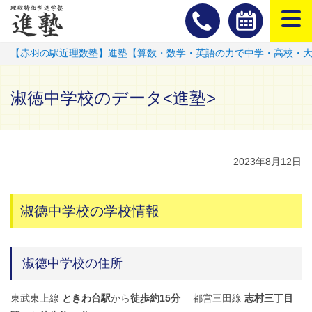
スマートフ
【赤羽の駅近理数塾】進塾【算数・数学・英語の力で中学・高校・
淑徳中学校のデータ<進塾>
2023年8月12日
淑徳中学校の学校情報
淑徳中学校の住所
東武東上線
ときわ台駅
から
徒歩約15分
都営三田線
志村三丁目