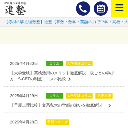
スマートフ
【赤羽の駅近理数塾】進塾【算数・数学・英語の力で中学・高校・
2025年4月30日
コラム
大学受験コラム
【大学受験】英検活用のメリット徹底解説！級ごとの学び
方・S-CBTの利点・コスパ比較
2025年4月29日
コラム
大学受験コラム
早慶上理
【早慶上理比較】文系私大の学部の違いを徹底解説！
2025年4月28日
予習シリーズ