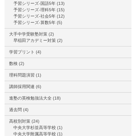
予習シリーズ-国語5年
(13)
予習シリーズ-理科5年
(15)
予習シリーズ-社会5年
(12)
予習シリーズ-算数5年
(5)
大手中学受験塾対策
(2)
早稲田アカデミー対策
(2)
学習プリント
(4)
数検
(2)
理科問題演習
(1)
講師採用関連
(6)
進塾の英検勉強法大全
(18)
過去問
(4)
高校別対策
(24)
中央大学杉並高等学校
(1)
中央大学附属高等学校
(1)