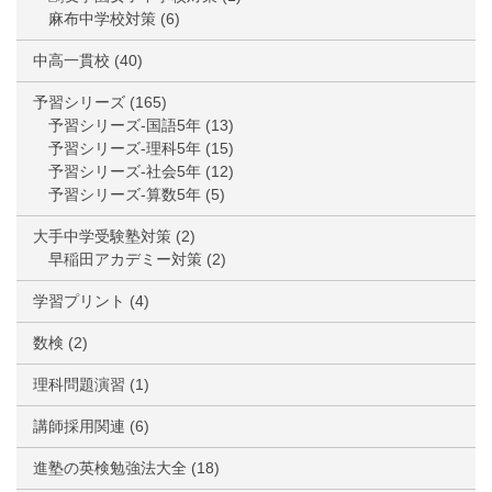
麻布中学校対策
(6)
中高一貫校
(40)
予習シリーズ
(165)
予習シリーズ-国語5年
(13)
予習シリーズ-理科5年
(15)
予習シリーズ-社会5年
(12)
予習シリーズ-算数5年
(5)
大手中学受験塾対策
(2)
早稲田アカデミー対策
(2)
学習プリント
(4)
数検
(2)
理科問題演習
(1)
講師採用関連
(6)
進塾の英検勉強法大全
(18)