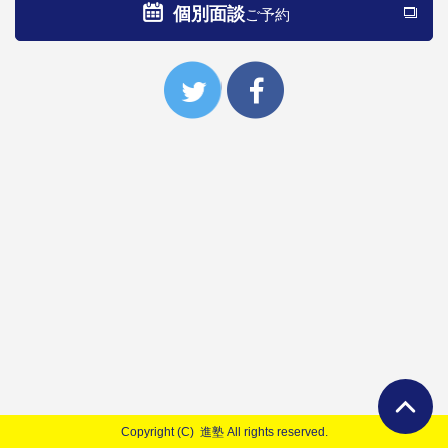
個別面談
ご予約
Copyright (C) 進塾 All rights reserved.
ページTO