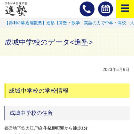
スマートフ
【赤羽の駅近理数塾】進塾【算数・数学・英語の力で中学・高校・
成城中学校のデータ<進塾>
2023年5月6日
成城中学校の学校情報
成城中学校の住所
都営地下鉄大江戸線
牛込柳町駅
から
徒歩1分