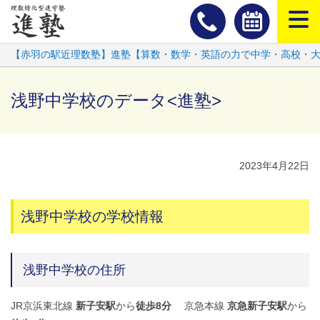
スマートフ
【赤羽の駅近理数塾】進塾【算数・数学・英語の力で中学・高校・
浅野中学校のデータ<進塾>
2023年4月22日
浅野中学校の学校情報
浅野中学校の住所
JR京浜東北線
新子安駅
から
徒歩8分
京急本線
京急新子安駅
から