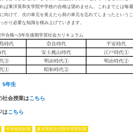
れば東洋英和女学院中学校の合格は望めません。これまでとは毎
に向けて、次の単元を覚えたら前の単元を忘れてしまったという
っかり必要な知識を積み上げていきます。
院中合格へ5年生後期学習社会カリキュラム
業
5年生
の社会授業は
こちら
ジは
こちら
中学校別対策
東洋英和女学院中学部対策