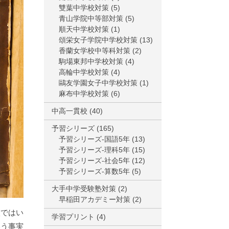
雙葉中学校対策
(5)
青山学院中等部対策
(5)
順天中学校対策
(1)
頌栄女子学院中学校対策
(13)
香蘭女学校中等科対策
(2)
駒場東邦中学校対策
(4)
高輪中学校対策
(4)
鷗友学園女子中学校対策
(1)
麻布中学校対策
(6)
中高一貫校
(40)
予習シリーズ
(165)
予習シリーズ-国語5年
(13)
予習シリーズ-理科5年
(15)
予習シリーズ-社会5年
(12)
予習シリーズ-算数5年
(5)
大手中学受験塾対策
(2)
早稲田アカデミー対策
(2)
校ではい
学習プリント
(4)
いう事実