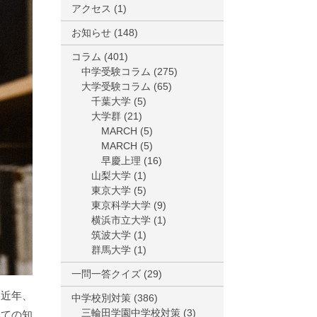
アクセス
(1)
お知らせ
(148)
コラム
(401)
中学受験コラム
(275)
大学受験コラム
(65)
千葉大学
(5)
大学群
(21)
MARCH
(5)
MARCH
(5)
早慶上理
(16)
山梨大学
(1)
東京大学
(5)
東京科学大学
(9)
横浜市立大学
(1)
筑波大学
(1)
群馬大学
(1)
一問一答クイズ
(29)
に近年、
中学校別対策
(386)
三輪田学園中学校対策
(3)
いての知