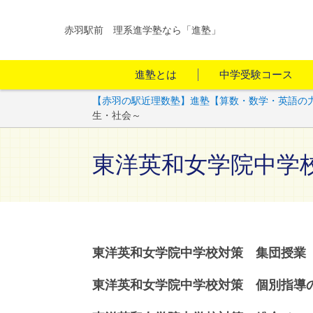
赤羽駅前 理系進学塾なら「進塾」
進塾とは
中学受験コース
【赤羽の駅近理数塾】進塾【算数・数学・英語の
生・社会～
東洋英和女学院中学
東洋英和女学院中学校対策 集団授
東洋英和女学院中学校対策 個別指導