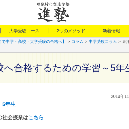
大学受験コース
3つのメソッド
新着情報
力で中学・高校・大学受験の合格へ】
>
コラム
>
中学受験コラム
>
東
校へ合格するための学習～5年
2019年1
業
5年生
の社会授業は
こちら