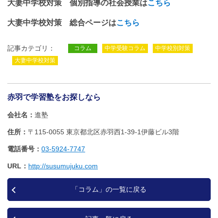
大妻中学校対策 個別指導の社会授業は
こちら
大妻中学校対策 総合ページは
こちら
記事カテゴリ：
コラム
中学受験コラム
中学校別対策
大妻中学校対策
赤羽で学習塾をお探しなら
会社名
進塾
住所
〒115-0055 東京都北区赤羽西1‐39‐1伊藤ビル3階
電話番号
03-5924-7747
URL
http://susumujuku.com
「コラム」の一覧に戻る