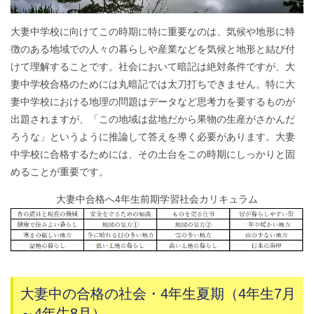
大妻中学校に向けてこの時期に特に重要なのは、気候や地形に特
徴のある地域での人々の暮らしや産業などを気候と地形と結び付
けて理解することです。社会において暗記は絶対条件ですが、大
妻中学校合格のためには丸暗記では太刀打ちできません。特に大
妻中学校における地理の問題はデータなど思考力を要するものが
出題されますが、「この地域は盆地だから果物の生産がさかんだ
ろうな」というように推論して答えを導く必要があります。大妻
中学校に合格するためには、その土台をこの時期にしっかりと固
めることが重要です。
大妻中合格へ4年生前期学習社会カリキュラム
大妻中の合格の社会・4年生夏期（4年生7月
～4年生8月）