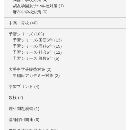
鷗友学園女子中学校対策
(1)
麻布中学校対策
(6)
中高一貫校
(40)
予習シリーズ
(165)
予習シリーズ-国語5年
(13)
予習シリーズ-理科5年
(15)
予習シリーズ-社会5年
(12)
予習シリーズ-算数5年
(5)
大手中学受験塾対策
(2)
早稲田アカデミー対策
(2)
学習プリント
(4)
数検
(2)
理科問題演習
(1)
講師採用関連
(6)