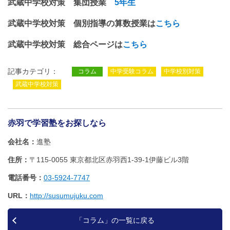
武蔵中学校対策 集団授業
5年生
武蔵中学校対策 個別指導の算数授業は
こちら
武蔵中学校対策 総合ページは
こちら
記事カテゴリ：
コラム
中学受験コラム
中学校別対策
武蔵中学校対策
赤羽で学習塾をお探しなら
会社名
進塾
住所
〒115-0055 東京都北区赤羽西1‐39‐1伊藤ビル3階
電話番号
03-5924-7747
URL
http://susumujuku.com
「コラム」の一覧に戻る