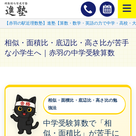
スマートフ
【赤羽の駅近理数塾】進塾【算数・数学・英語の力で中学・高校・
相似・面積比・底辺比・高さ比が苦手
な小学生へ｜赤羽の中学受験算数
相似・面積比・底辺比・高さ比の勉
強法
中学受験算数で「相
似・面積比」が苦手に