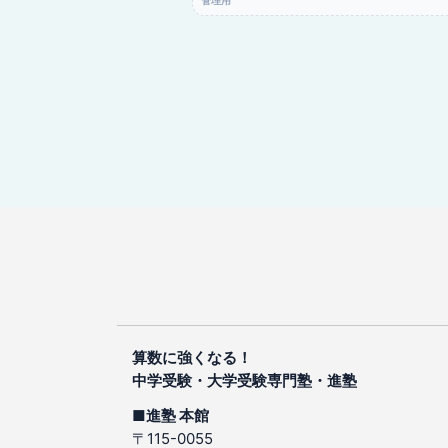
管理用
算数に強くなる！
中学受験・大学受験専門塾・進塾
■進塾 本館
〒115-0055