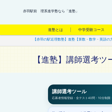
赤羽駅前 理系進学塾なら「進塾」
進塾とは
中学受験コース
【赤羽の駅近理数塾】進塾【算数・数学・英語の
【進塾】講師選考ツ
講師選考ツール
応募者情報登録・全テスト40問・10分制限