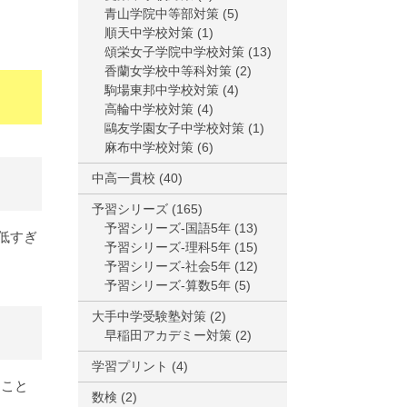
青山学院中等部対策
(5)
順天中学校対策
(1)
頌栄女子学院中学校対策
(13)
香蘭女学校中等科対策
(2)
駒場東邦中学校対策
(4)
高輪中学校対策
(4)
鷗友学園女子中学校対策
(1)
麻布中学校対策
(6)
中高一貫校
(40)
予習シリーズ
(165)
予習シリーズ-国語5年
(13)
低すぎ
予習シリーズ-理科5年
(15)
予習シリーズ-社会5年
(12)
予習シリーズ-算数5年
(5)
大手中学受験塾対策
(2)
早稲田アカデミー対策
(2)
学習プリント
(4)
ること
数検
(2)