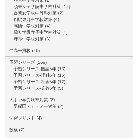
順天中学校対策
(1)
頌栄女子学院中学校対策
(13)
香蘭女学校中等科対策
(2)
駒場東邦中学校対策
(4)
高輪中学校対策
(4)
鷗友学園女子中学校対策
(1)
麻布中学校対策
(6)
中高一貫校
(40)
予習シリーズ
(165)
予習シリーズ-国語5年
(13)
予習シリーズ-理科5年
(15)
予習シリーズ-社会5年
(12)
予習シリーズ-算数5年
(5)
大手中学受験塾対策
(2)
早稲田アカデミー対策
(2)
学習プリント
(4)
数検
(2)