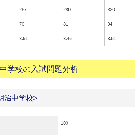
267
280
330
76
81
94
3.51
3.46
3.51
治中学校の入試問題分析
明治中学校>
100