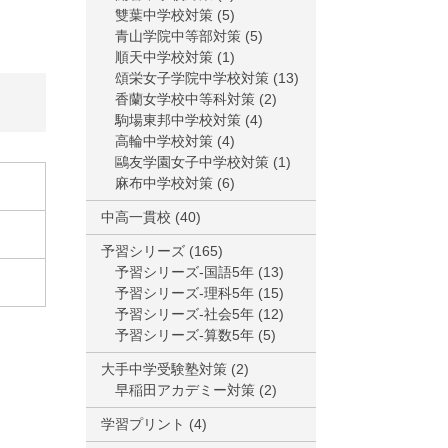
雙葉中学校対策
(5)
青山学院中等部対策
(5)
順天中学校対策
(1)
頌栄女子学院中学校対策
(13)
香蘭女学校中等科対策
(2)
駒場東邦中学校対策
(4)
高輪中学校対策
(4)
鷗友学園女子中学校対策
(1)
麻布中学校対策
(6)
中高一貫校
(40)
予習シリーズ
(165)
予習シリーズ-国語5年
(13)
予習シリーズ-理科5年
(15)
予習シリーズ-社会5年
(12)
予習シリーズ-算数5年
(5)
大手中学受験塾対策
(2)
早稲田アカデミー対策
(2)
学習プリント
(4)