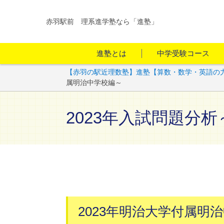
赤羽駅前 理系進学塾なら「進塾」
進塾とは
中学受験コース
【赤羽の駅近理数塾】進塾【算数・数学・英語の
属明治中学校編～
2023年入試問題分
2023年明治大学付属明