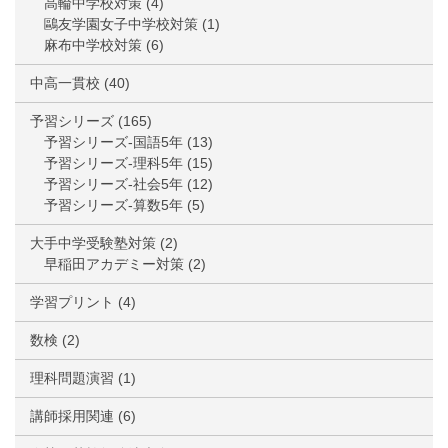
高輪中学校対策
(4)
鷗友学園女子中学校対策
(1)
麻布中学校対策
(6)
中高一貫校
(40)
予習シリーズ
(165)
予習シリーズ-国語5年
(13)
予習シリーズ-理科5年
(15)
予習シリーズ-社会5年
(12)
予習シリーズ-算数5年
(5)
大手中学受験塾対策
(2)
早稲田アカデミー対策
(2)
学習プリント
(4)
数検
(2)
理科問題演習
(1)
講師採用関連
(6)