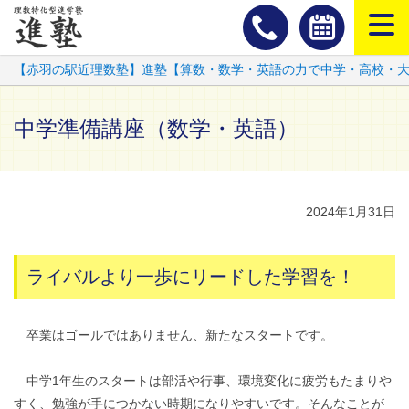
スマートフ
【赤羽の駅近理数塾】進塾【算数・数学・英語の力で中学・高校・
中学準備講座（数学・英語）
2024年1月31日
ライバルより一歩にリードした学習を！
卒業はゴールではありません、新たなスタートです。
中学1年生のスタートは部活や行事、環境変化に疲労もたまりや
すく、勉強が手につかない時期になりやすいです。そんなことが