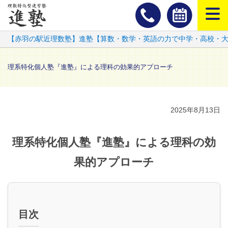
スマートフ
【赤羽の駅近理数塾】進塾【算数・数学・英語の力で中学・高校・
理系特化個人塾『進塾』による理科の効果的アプローチ
2025年8月13日
理系特化個人塾『進塾』による理科の効
果的アプローチ
目次