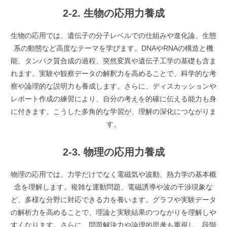
2-2. 生物の応用力養成
生物の応用では、遺伝子の分子レベルでの仕組みや進化論、生態
系の動態など高度なテーマを学びます。DNAやRNAの構造と機
能、タンパク質合成の過程、突然変異や遺伝子工学の基礎も含ま
れます。実験や観察データの解釈力を高めることで、科学的な考
察や論理的な説明力も養成します。さらに、ディスカッションや
レポート作成の練習により、自分の考えを的確に伝える能力も身
に付きます。こうした多角的な学習が、理解の深化につながりま
す。
2-3. 物理の応用力養成
物理の応用では、力学だけでなく電磁気や波動、熱力学の基本概
念を理解します。複雑な運動問題、電磁誘導や波の干渉現象な
ど、多様な分野に対応できる力を養います。グラフや実験データ
の解析力を高めることで、理論と実験結果のつながりを理解しや
すくなります。さらに、問題解決力や論理的思考も重視し、段階