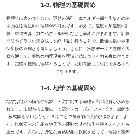
1-3. 物理の基礎固め
物理では力のつり合い、運動の法則、エネルギー保存則などの基
本的な物理法則の理解が不可欠です。加えて、速度や加速度の計
算、単位換算、力のベクトル解析なども基本に含まれます。計算
問題やグラフの読み取りを繰り返し行うことで、数値の扱いや単
位変換の正確さを養いましょう。さらに、実験データの整理や考
察を通して、実際の物理現象を理論と結びつける力も身に付きま
す。基礎を確実に理解することで、応用問題にも対応できるよう
になります。
1-4. 地学の基礎固め
地学は地球の構造や気象、天文に関する基礎知識の理解が求めら
れます。地層や火山活動、地震のメカニズムについては、図解や
模式図を活用しながら学ぶことで視覚的に理解が進みます。ま
た、気象変化の仕組みや天体の運動の基本法則を押さえることも
重要です。さらに、身近な自然現象の観察を通じて、理論と実際