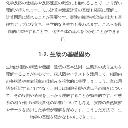
化学反応の仕組みや反応速度の概念にも触れることで、より深い
理解が得られます。モル計算や濃度計算の基礎も確実に理解し、
計算問題に慣れることが重要です。実験の観察や記録の仕方も基
礎力アップに役立ち、科学的な考察力も養われます。これらを段
階的に習得することで、化学全体の流れをつかむことができま
す。
1-2. 生物の基礎固め
生物は細胞の構造や機能、遺伝の基本法則、生態系の成り立ちを
理解することが中心です。模式図やイラストを活用して、細胞内
の各構造や生命現象の仕組みを視覚的に整理しましょう。単に用
語を暗記するだけでなく、例えば細胞分裂や遺伝子の働きについ
て、その役割や過程をしっかり理解することが効果的です。生態
系の相互作用や環境変化の影響についても考え、実際の自然観察
やデータを活用した学習が理解を深めます。こうした方法で、生
物学の基礎を確かなものにできます。