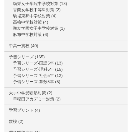
頌栄女子学院中学校対策
(13)
香蘭女学校中等科対策
(2)
駒場東邦中学校対策
(4)
高輪中学校対策
(4)
鷗友学園女子中学校対策
(1)
麻布中学校対策
(6)
中高一貫校
(40)
予習シリーズ
(165)
予習シリーズ-国語5年
(13)
予習シリーズ-理科5年
(15)
予習シリーズ-社会5年
(12)
予習シリーズ-算数5年
(5)
大手中学受験塾対策
(2)
早稲田アカデミー対策
(2)
学習プリント
(4)
数検
(2)