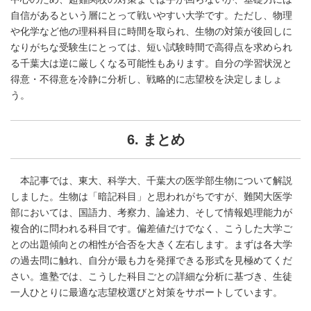
自信があるという層にとって戦いやすい大学です。ただし、物理
や化学など他の理科科目に時間を取られ、生物の対策が後回しに
なりがちな受験生にとっては、短い試験時間で高得点を求められ
る千葉大は逆に厳しくなる可能性もあります。自分の学習状況と
得意・不得意を冷静に分析し、戦略的に志望校を決定しましょ
う。
6. まとめ
本記事では、東大、科学大、千葉大の医学部生物について解説
しました。生物は「暗記科目」と思われがちですが、難関大医学
部においては、国語力、考察力、論述力、そして情報処理能力が
複合的に問われる科目です。偏差値だけでなく、こうした大学ご
との出題傾向との相性が合否を大きく左右します。まずは各大学
の過去問に触れ、自分が最も力を発揮できる形式を見極めてくだ
さい。進塾では、こうした科目ごとの詳細な分析に基づき、生徒
一人ひとりに最適な志望校選びと対策をサポートしています。