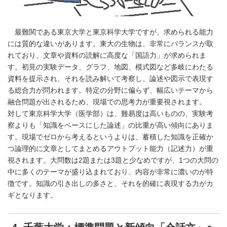
最難関である東京大学と東京科学大学ですが、求められる能力
には質的な違いがあります。東大の生物は、非常にバランスが取
れており、文章や資料の読解に高度な「国語力」が求められま
す。初見の実験データ、グラフ、地図、模式図など多岐にわたる
資料を提示され、それを読み解いて考察し、論述や図示で表現す
る総合力が問われます。特定の分野に偏らず、幅広いテーマから
融合問題が出されるため、現場での思考力が重要視されます。
対して東京科学大学（医学部）は、難易度は高いものの、実験考
察よりも「知識をベースにした論述」の比重が高い傾向にありま
す。現場でゼロから考えるというよりは、蓄積した知識を正確か
つ論理的に文章としてまとめるアウトプット能力（記述力）が重
視されます。大問数は2題または3題と少なめですが、1つの大問の
中に多くのテーマが盛り込まれており、内容が非常に濃いのが特
徴です。知識の引き出しの多さと、それを的確に表現する力がカ
ギとなります。