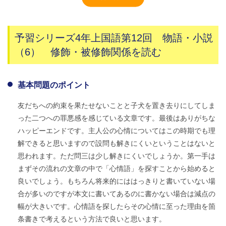
予習シリーズ4年上国語第12回 物語・小説
（6） 修飾・被修飾関係を読む
基本問題のポイント
友だちへの約束を果たせないことと子犬を置き去りにしてしま
った二つへの罪悪感を感じている文章です。最後はありがちな
ハッピーエンドです。主人公の心情についてはこの時期でも理
解できると思いますので設問も解きにくいということはないと
思われます。ただ問三は少し解きにくいでしょうか。第一手は
まずその流れの文章の中で「心情語」を探すことから始めると
良いでしょう。もちろん将来的にははっきりと書いていない場
合が多いのですが本文に書いてあるのに書かない場合は減点の
幅が大きいです。心情語を探したらその心情に至った理由を箇
条書きで考えるという方法で良いと思います。