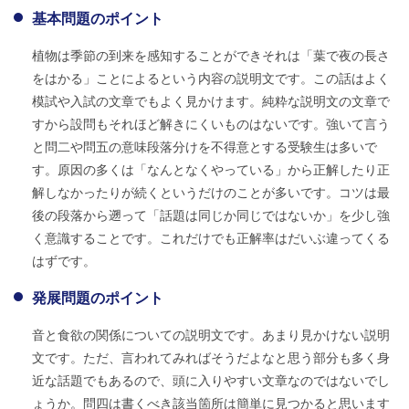
基本問題のポイント
植物は季節の到来を感知することができそれは「葉で夜の長さ
をはかる」ことによるという内容の説明文です。この話はよく
模試や入試の文章でもよく見かけます。純粋な説明文の文章で
すから設問もそれほど解きにくいものはないです。強いて言う
と問二や問五の意味段落分けを不得意とする受験生は多いで
す。原因の多くは「なんとなくやっている」から正解したり正
解しなかったりが続くというだけのことが多いです。コツは最
後の段落から遡って「話題は同じか同じではないか」を少し強
く意識することです。これだけでも正解率はだいぶ違ってくる
はずです。
発展問題のポイント
音と食欲の関係についての説明文です。あまり見かけない説明
文です。ただ、言われてみればそうだよなと思う部分も多く身
近な話題でもあるので、頭に入りやすい文章なのではないでし
ょうか。問四は書くべき該当箇所は簡単に見つかると思います