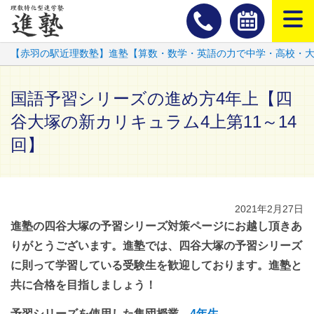
スマートフ
【赤羽の駅近理数塾】進塾【算数・数学・英語の力で中学・高校・
国語予習シリーズの進め方4年上【四
谷大塚の新カリキュラム4上第11～14
回】
2021年2月27日
進塾の四谷大塚の予習シリーズ対策ページにお越し頂きあ
りがとうございます。進塾では、四谷大塚の予習シリーズ
に則って学習している受験生を歓迎しております。進塾と
共に合格を目指しましょう！
予習シリーズを使用した集団授業
4年生