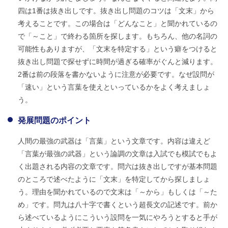
四は1番は抜き出しです。抜き出し問題のコツは「文末」から
考えることです。この場合は「どんなこと」と聞かれているの
で「～こと」で終わる箇所を探します。もちろん、他の名詞の
可能性もありますが、「文末を特定する」という癖をつけると
抜き出し問題で探せずに時間が過ぎる確率がぐんと減ります。
2番は前の段落を書かないように注意が必要です。なぜ設問が
「速い」という言葉を使えといっているかをよく考えましょ
う。
発展問題のポイント
人間の最強の武器は「言葉」という文章です。内容は違えど
「言葉が最強の武器」という論調の文章は入試でも模試でもよ
く出題される内容の文章です。問六は抜き出しですが基本問題
のところで述べたように「文末」を特定してから探しましょ
う。理由を聞かれているので文末は「～から」もしくは「～た
め」です。問九は八十字で書くという超長文の記述です。前か
ら述べているようにこういう設問を一気にやろうとすると手が