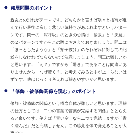
発展問題のポイント
親友との別れがテーマです。どちらかと言えば淡々と描写が進
んで行い最後に寂しく悲しい気持ちがあふれ出すというパター
ンです。問一の「深呼吸」のときの心情は「緊張」と「決意」
の２パターンですからこの際におさえておきましょう。問二は
「ほっとしたような」と「拍子抜け」のそれぞれに対しての記
述をしなければならないので注意しましょう。問三は難しいか
と思います。「え？」ですから「驚き」であることは間違いあ
りませんから「なぜ驚く？」と考えてみると手が止まらないは
ずです。他はじっくり考えれば解きやすいかと思います。
「修飾・被修飾関係を読む」のポイント
修飾・被修飾の関係という概念自体が難しいと思います。理解
の仕方としては「二つの言葉で言葉が完結する関係」ととらえ
ると良いです。例えば「青い空」なら二つで完結しますが「青
く澄んだ」だと完結しません。この感覚を体で覚えることが大
事です。