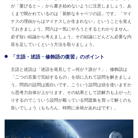
が「萎びると～」から書き始めないように注意しましょう。あ
くまで聞かれているのは「新鮮なキャベツの話」です。「マイ
ナスの理由からはマイナスしか生まれない」ということを覚え
ておきましょう。問六は一気にやろうとするとわかりません。
必ず短い結論から考えましょう。その結論にどんどん必要な内
容を足していくという方法を取りましょう。
「主語・述語・修飾語の復習」のポイント
主語と述語は「述語を発見して→何が？誰が？」、修飾語は
「二つの言葉で完結するもの」を頭に入れて設問を解きましょ
う。問四の設問は面白いです。こういう設問は頭を使いますか
ら思考力自体が上がります。その結果として読解力も上がった
りするのでこういう設問が載っている問題集を買って解くのも
良いでしょう（もちろん、時間に余裕があればです）。