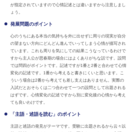
が指定されていますので心情記述とは違いますから注意しまし
ょう。
発展問題のポイント
心のうちにある本当の気持ちを外に出せずに周りの現実が自分
の望まない方向にどんどん進んでいってしまう心情が描写され
ています。これも周りを気にしての結果こうなっているわけで
すから主人公が思春期の場合にはよくありがちな話です。設問
では問四がポイントです。記述ですが1番と2番と合わせて心情
変化の記述です。1番から考えると書きにくいと思います。こ
ういう場合は2番から考えても差し支えはありません。実際の
入試だとおそらくは二つ合わせて一つの設問として出題される
はずです。心情変化の記述ですから別に変化後の心情から考え
ても良いわけです。
「主語・述語を読む」のポイント
主語と述語の発見がテーマです。受験に出題されるから云々以