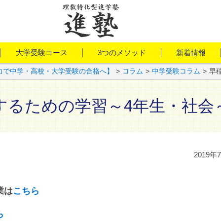
大学受験コース
3つのメソッド
新着情報
力で中学・高校・大学受験の合格へ】
>
コラム
>
中学受験コラム
>
早
するための学習～4年生・社会
2019年
業は
こちら
ら