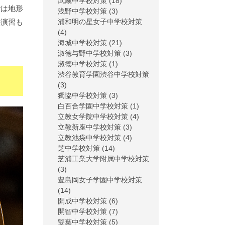
武蔵中学校対策
(18)
では地形
浅野中学校対策
(3)
の演習も
浦和明の星女子中学校対策
(4)
海城中学校対策
(21)
淑徳与野中学校対策
(3)
淑徳中学校対策
(1)
渋谷教育学園渋谷中学校対策
(3)
獨協中学校対策
(3)
白百合学園中学校対策
(1)
立教女学院中学校対策
(4)
立教新座中学校対策
(3)
立教池袋中学校対策
(4)
芝中学校対策
(14)
芝浦工業大学附属中学校対策
(3)
豊島岡女子学園中学校対策
(14)
開成中学校対策
(6)
開智中学校対策
(7)
雙葉中学校対策
(5)