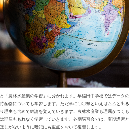
と「農林水産業の学習」に分かれます。早稲田中学校ではデータ
特産物についても学習します。ただ単に〇〇県といえば△△と出
り理由も含めて結論を覚えていきます。農林水産業も理屈がつく
は理屈ももれなく学習していきます。冬期講習会では、夏期講習
ぼしがないように暗記にも重点をおいて復習します。