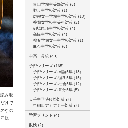
青山学院中等部対策
(5)
順天中学校対策
(1)
頌栄女子学院中学校対策
(13)
香蘭女学校中等科対策
(2)
駒場東邦中学校対策
(4)
高輪中学校対策
(4)
鷗友学園女子中学校対策
(1)
麻布中学校対策
(6)
中高一貫校
(40)
予習シリーズ
(165)
予習シリーズ-国語5年
(13)
予習シリーズ-理科5年
(15)
予習シリーズ-社会5年
(12)
予習シリーズ-算数5年
(5)
の読み取
大手中学受験塾対策
(2)
るだけで
早稲田アカデミー対策
(2)
ものなの
学習プリント
(4)
と同様
数検
(2)