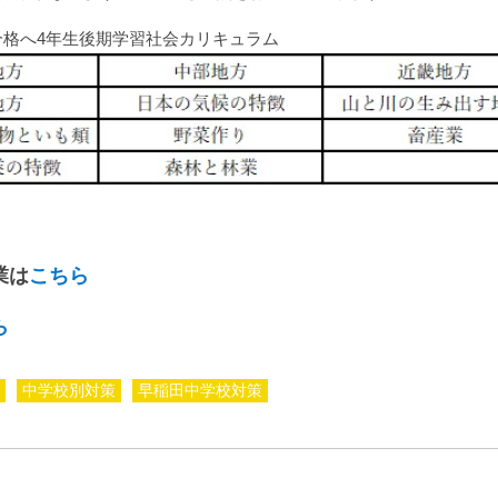
合格へ4年生後期学習社会カリキュラム
業は
こちら
ら
中学校別対策
早稲田中学校対策