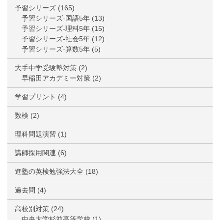
予習シリーズ
(165)
予習シリーズ-国語5年
(13)
予習シリーズ-理科5年
(15)
予習シリーズ-社会5年
(12)
予習シリーズ-算数5年
(5)
大手中学受験塾対策
(2)
早稲田アカデミー対策
(2)
学習プリント
(4)
数検
(2)
理科問題演習
(1)
講師採用関連
(6)
進塾の英検勉強法大全
(18)
過去問
(4)
高校別対策
(24)
中央大学杉並高等学校
(1)