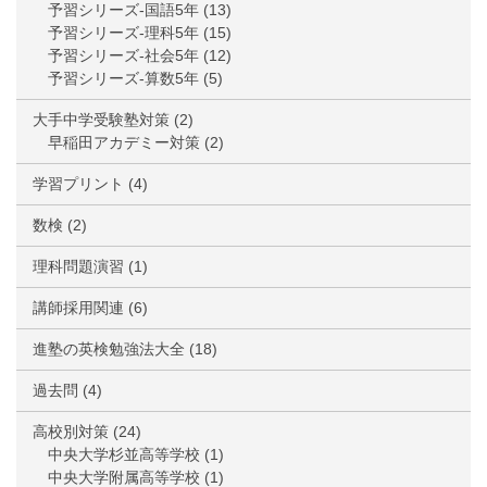
予習シリーズ-国語5年
(13)
予習シリーズ-理科5年
(15)
予習シリーズ-社会5年
(12)
予習シリーズ-算数5年
(5)
大手中学受験塾対策
(2)
早稲田アカデミー対策
(2)
学習プリント
(4)
数検
(2)
理科問題演習
(1)
講師採用関連
(6)
進塾の英検勉強法大全
(18)
過去問
(4)
高校別対策
(24)
中央大学杉並高等学校
(1)
中央大学附属高等学校
(1)