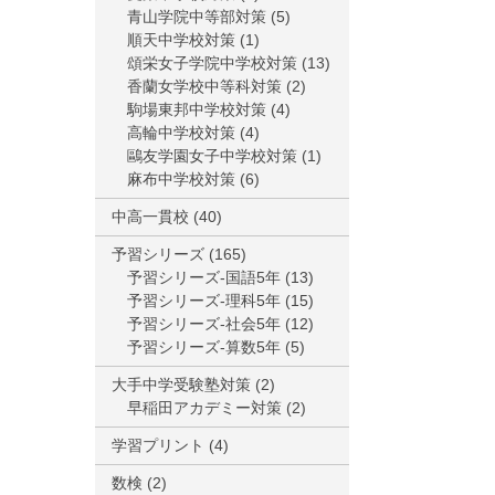
青山学院中等部対策
(5)
順天中学校対策
(1)
頌栄女子学院中学校対策
(13)
香蘭女学校中等科対策
(2)
駒場東邦中学校対策
(4)
高輪中学校対策
(4)
鷗友学園女子中学校対策
(1)
麻布中学校対策
(6)
中高一貫校
(40)
予習シリーズ
(165)
予習シリーズ-国語5年
(13)
予習シリーズ-理科5年
(15)
予習シリーズ-社会5年
(12)
予習シリーズ-算数5年
(5)
大手中学受験塾対策
(2)
早稲田アカデミー対策
(2)
学習プリント
(4)
数検
(2)