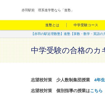
赤羽駅前 理系進学塾なら「進塾」
進塾とは
中学受験コース
【赤羽の駅近理数塾】進塾【算数・数学・英語の
中学受験の合格のカ
志望校対策 少人数制集団授業
4年生
志望校対策 個別指導の授業は
こちら