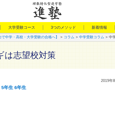
大学受験コース
3つのメソッド
新着情報
力で中学・高校・大学受験の合格へ】
>
コラム
>
中学受験コラム
>
中
ギは志望校対策
2019年
5年生
6年生