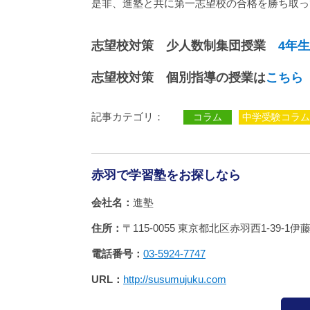
是非、進塾と共に第一志望校の合格を勝ち取っ
志望校対策 少人数制集団授業
4年生
志望校対策 個別指導の授業は
こちら
記事カテゴリ：
コラム
中学受験コラム
赤羽で学習塾をお探しなら
会社名
進塾
住所
〒115-0055 東京都北区赤羽西1‐39‐1伊
電話番号
03-5924-7747
URL
http://susumujuku.com