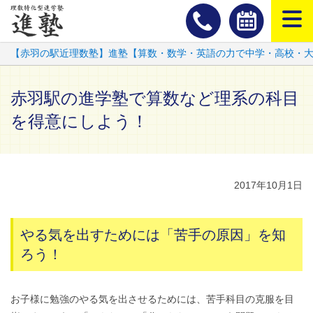
スマートフ
【赤羽の駅近理数塾】進塾【算数・数学・英語の力で中学・高校・
赤羽駅の進学塾で算数など理系の科目
を得意にしよう！
2017年10月1日
やる気を出すためには「苦手の原因」を知
ろう！
お子様に勉強のやる気を出させるためには、苦手科目の克服を目