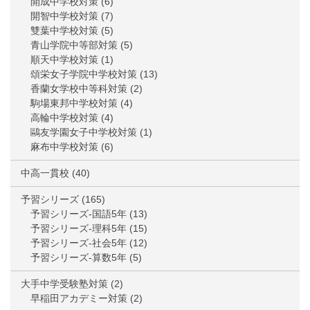
開成中学校対策
(6)
開智中学校対策
(7)
雙葉中学校対策
(5)
青山学院中等部対策
(5)
順天中学校対策
(1)
頌栄女子学院中学校対策
(13)
香蘭女学校中等科対策
(2)
駒場東邦中学校対策
(4)
高輪中学校対策
(4)
鷗友学園女子中学校対策
(1)
麻布中学校対策
(6)
中高一貫校
(40)
予習シリーズ
(165)
予習シリーズ-国語5年
(13)
予習シリーズ-理科5年
(15)
予習シリーズ-社会5年
(12)
予習シリーズ-算数5年
(5)
大手中学受験塾対策
(2)
早稲田アカデミー対策
(2)