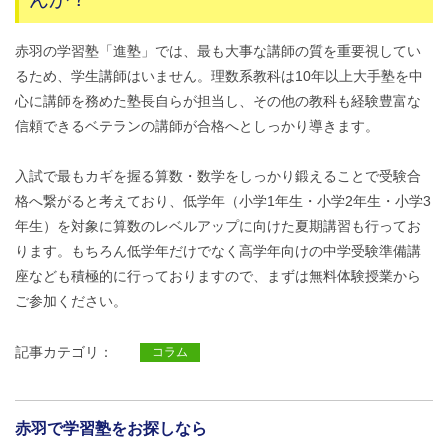
赤羽の学習塾「進塾」では、最も大事な講師の質を重要視してい
るため、学生講師はいません。理数系教科は10年以上大手塾を中
心に講師を務めた塾長自らが担当し、その他の教科も経験豊富な
信頼できるベテランの講師が合格へとしっかり導きます。
入試で最もカギを握る算数・数学をしっかり鍛えることで受験合
格へ繋がると考えており、低学年（小学1年生・小学2年生・小学3
年生）を対象に算数のレベルアップに向けた夏期講習も行ってお
ります。もちろん低学年だけでなく高学年向けの中学受験準備講
座なども積極的に行っておりますので、まずは無料体験授業から
ご参加ください。
記事カテゴリ：
コラム
赤羽で学習塾をお探しなら